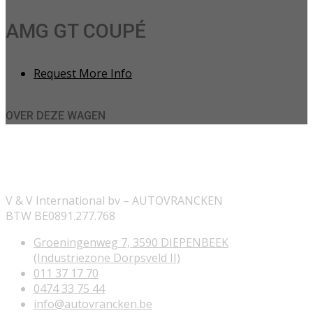
AMG GT COUPÉ
Request More Info
OVER DEZE WAGEN
ONZE INFORMATIE
V & V International bv – AUTOVRANCKEN
BTW BE0891.277.768
Groeningenweg 7, 3590 DIEPENBEEK
(Industriezone Dorpsveld II)
011 37 17 70
0474 33 75 44
info@autovrancken.be