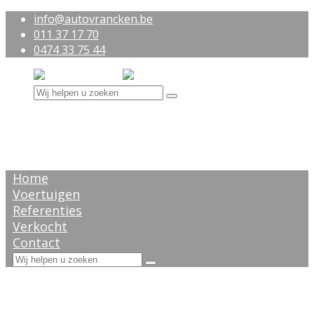
info@autovrancken.be
011 37 17 70
0474 33 75 44
Home
Voertuigen
Referenties
Verkocht
Contact