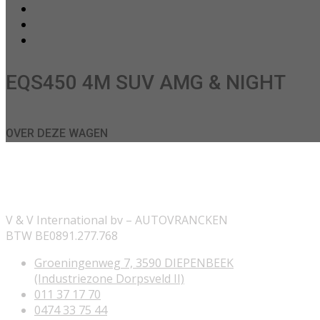
EQS450 4M SUV AMG & NIGHT
OVER DEZE WAGEN
ONZE INFORMATIE
V & V International bv – AUTOVRANCKEN
BTW BE0891.277.768
Groeningenweg 7, 3590 DIEPENBEEK
(Industriezone Dorpsveld II)
011 37 17 70
0474 33 75 44