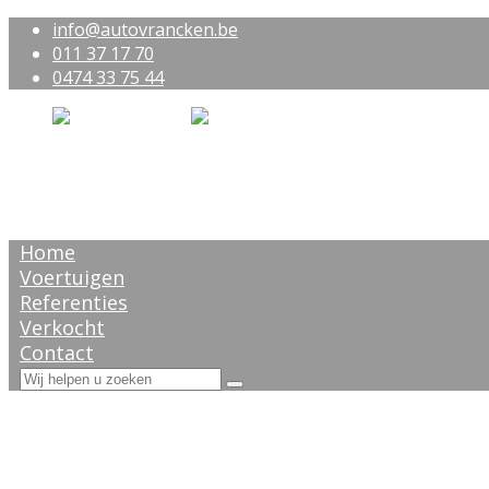
info@autovrancken.be
011 37 17 70
0474 33 75 44
Home
Voertuigen
Referenties
Verkocht
Contact