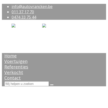
info@autovrancken.be
011 37 17 70
0474 33 75 44
Home
Voertuigen
Referenties
Verkocht
Contact