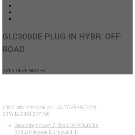
GLC300DE PLUG-IN HYBR. OFF-
ROAD
OVER DEZE WAGEN
ONZE INFORMATIE
V & V International bv – AUTOVRANCKEN
BTW BE0891.277.768
Groeningenweg 7, 3590 DIEPENBEEK
(Industriezone Dorpsveld II)