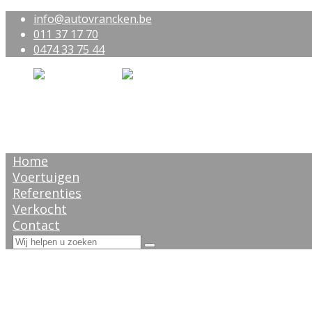
info@autovrancken.be
011 37 17 70
0474 33 75 44
Home
Voertuigen
Referenties
Verkocht
Contact