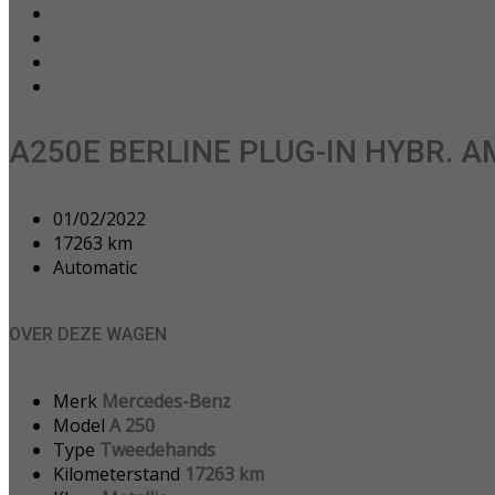
A250E BERLINE PLUG-IN HYBR. A
01/02/2022
17263 km
Automatic
OVER DEZE WAGEN
Merk
Mercedes-Benz
Model
A 250
Type
Tweedehands
Kilometerstand
17263 km