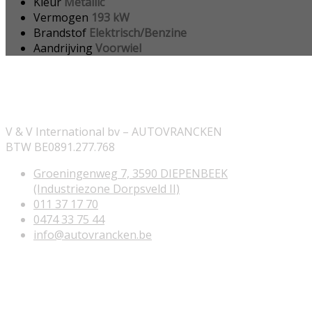
Kleur
Metallic
Vermogen
193 kW
Brandstof
Elektrisch/Benzine
Aandrijving
Voorwiel
ONZE INFORMATIE
V & V International bv – AUTOVRANCKEN
BTW BE0891.277.768
Groeningenweg 7, 3590 DIEPENBEEK
(Industriezone Dorpsveld II)
011 37 17 70
0474 33 75 44
info@autovrancken.be
NUTTIGE LINKS