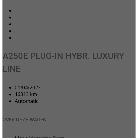
A250E PLUG-IN HYBR. LUXURY
LINE
01/04/2023
16313 km
Automatic
OVER DEZE WAGEN