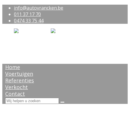
info@autovrancken.be
011 37 17 70
0474 33 75 44
Home
Voertuigen
Referenties
Verkocht
Contact