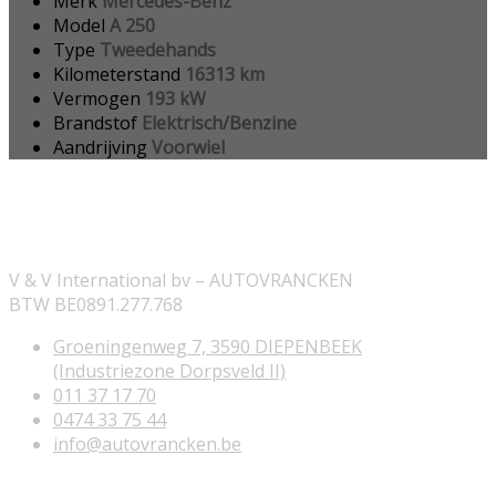
Merk
Mercedes-Benz
Model
A 250
Type
Tweedehands
Kilometerstand
16313 km
Vermogen
193 kW
Brandstof
Elektrisch/Benzine
Aandrijving
Voorwiel
ONZE INFORMATIE
V & V International bv – AUTOVRANCKEN
BTW BE0891.277.768
Groeningenweg 7, 3590 DIEPENBEEK
(Industriezone Dorpsveld II)
011 37 17 70
0474 33 75 44
info@autovrancken.be