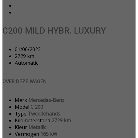
C200 MILD HYBR. LUXURY
01/06/2023
2729 km
Automatic
OVER DEZE WAGEN
Merk
Mercedes-Benz
Model
C 200
Type
Tweedehands
Kilometerstand
2729 km
Kleur
Metallic
Vermogen
165 kW