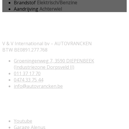
Brandstof
Elektrisch/Benzine
Aandrijving
Achterwiel
ONZE INFORMATIE
V & V International bv – AUTOVRANCKEN
BTW BE0891.277.768
Groeningenweg 7, 3590 DIEPENBEEK
(Industriezone Dorpsveld II)
011 37 17 70
0474 33 75 44
info@autovrancken.be
NUTTIGE LINKS
Youtube
Garage Alenus