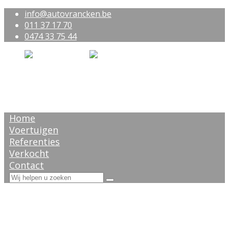
info@autovrancken.be
011 37 17 70
0474 33 75 44
Home
Voertuigen
Referenties
Verkocht
Contact