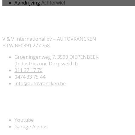
Aandrijving
Achterwiel
ONZE INFORMATIE
V & V International bv – AUTOVRANCKEN
BTW BE0891.277.768
Groeningenweg 7, 3590 DIEPENBEEK
(Industriezone Dorpsveld II)
011 37 17 70
0474 33 75 44
info@autovrancken.be
NUTTIGE LINKS
Youtube
Garage Alenus