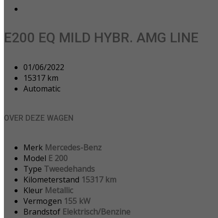
E200 EQ MILD HYBR. AMG LINE
01/06/2022
15317 km
Automatic
OVER DEZE WAGEN
Merk
Mercedes-Benz
Model
E 200
Type
Tweedehands
Kilometerstand
15317 km
Kleur
Metallic
Vermogen
155 kW
Brandstof
Elektrisch/Benzine