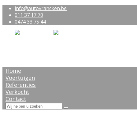
info@autovrancken.be
011 37 17 70
0474 33 75 44
Home
Voertuigen
Referenties
Verkocht
Contact