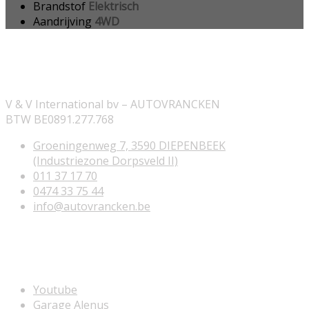
Brandstof
Elektrisch
Aandrijving
4WD
ONZE INFORMATIE
V & V International bv – AUTOVRANCKEN
BTW BE0891.277.768
Groeningenweg 7, 3590 DIEPENBEEK
(Industriezone Dorpsveld II)
011 37 17 70
0474 33 75 44
info@autovrancken.be
NUTTIGE LINKS
Youtube
Garage Alenus