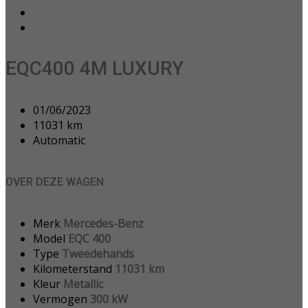
EQC400 4M LUXURY
01/06/2023
11031 km
Automatic
OVER DEZE WAGEN
Merk
Mercedes-Benz
Model
EQC 400
Type
Tweedehands
Kilometerstand
11031 km
Kleur
Metallic
Vermogen
300 kW