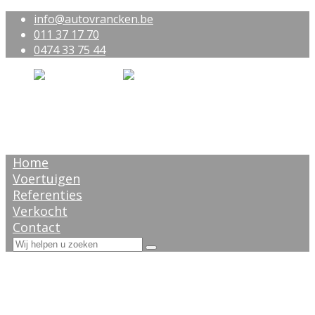
info@autovrancken.be
011 37 17 70
0474 33 75 44
Home
Voertuigen
Referenties
Verkocht
Contact