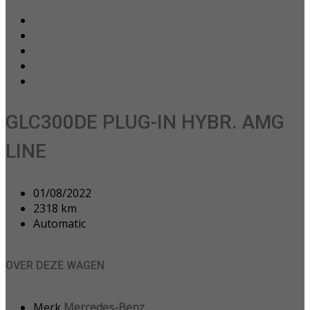
GLC300DE PLUG-IN HYBR. AMG
LINE
01/08/2022
2318 km
Automatic
OVER DEZE WAGEN
Merk
Mercedes-Benz