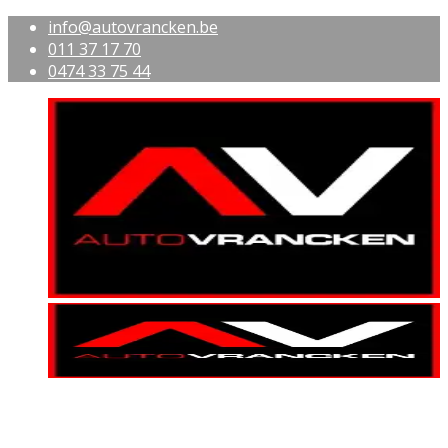
info@autovrancken.be
011 37 17 70
0474 33 75 44