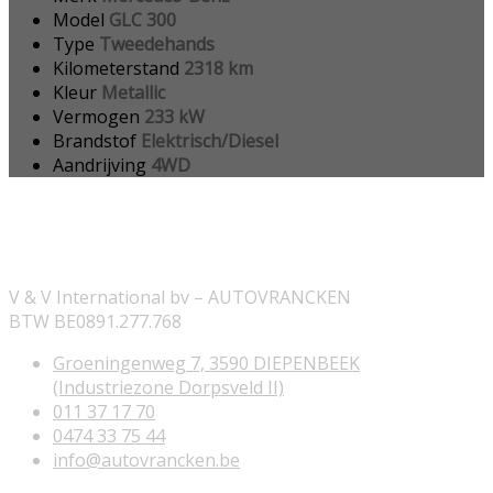
Model
GLC 300
Type
Tweedehands
Kilometerstand
2318 km
Kleur
Metallic
Vermogen
233 kW
Brandstof
Elektrisch/Diesel
Aandrijving
4WD
ONZE INFORMATIE
V & V International bv – AUTOVRANCKEN
BTW BE0891.277.768
Groeningenweg 7, 3590 DIEPENBEEK
(Industriezone Dorpsveld II)
011 37 17 70
0474 33 75 44
info@autovrancken.be