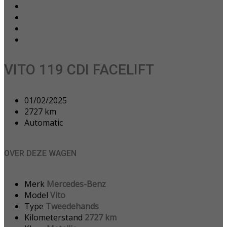
VITO 119 CDI FACELIFT
01/02/2025
2727 km
Automatic
OVER DEZE WAGEN
Merk
Mercedes-Benz
Model
Vito
Type
Tweedehands
Kilometerstand
2727 km