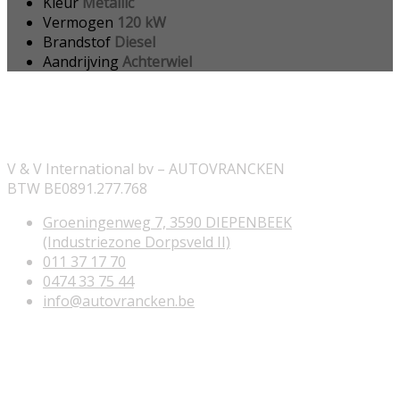
Kleur
Metallic
Vermogen
120 kW
Brandstof
Diesel
Aandrijving
Achterwiel
ONZE INFORMATIE
V & V International bv – AUTOVRANCKEN
BTW BE0891.277.768
Groeningenweg 7, 3590 DIEPENBEEK
(Industriezone Dorpsveld II)
011 37 17 70
0474 33 75 44
info@autovrancken.be
NUTTIGE LINKS