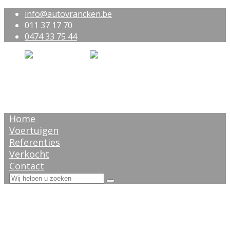
info@autovrancken.be
011 37 17 70
0474 33 75 44
Home
Voertuigen
Referenties
Verkocht
Contact