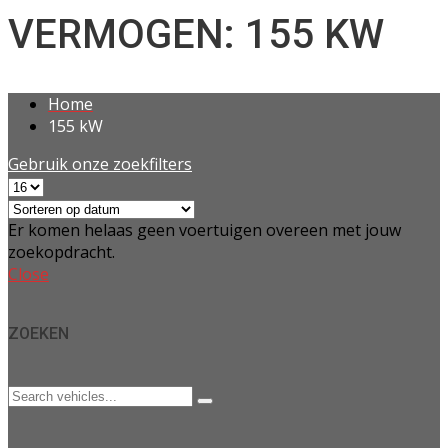
VERMOGEN: 155 KW
Home
155 kW
Gebruik onze zoekfilters
Er komen helaas geen voertuigen overeen met jouw
zoekopdracht.
Close
ZOEKEN