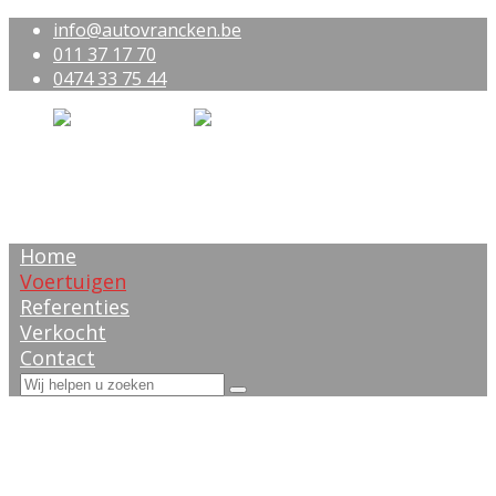
info@autovrancken.be
011 37 17 70
0474 33 75 44
Home
Voertuigen
Referenties
Verkocht
Contact