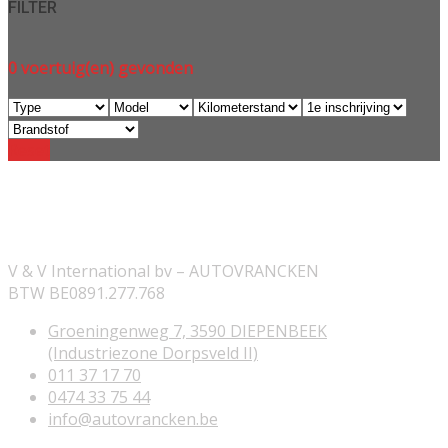
FILTER
0
voertuig(en) gevonden
Reset
ONZE INFORMATIE
V & V International bv – AUTOVRANCKEN
BTW BE0891.277.768
Groeningenweg 7, 3590 DIEPENBEEK
(Industriezone Dorpsveld II)
011 37 17 70
0474 33 75 44
info@autovrancken.be