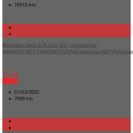
18915 km
Mercedes-Benz EQE SUV 350+ ExtraRange
AIRMATIC/ACHTERASBESTURING/Distronic/360°/PanoDak/
€
79950
Details
01/02/2025
7999 km