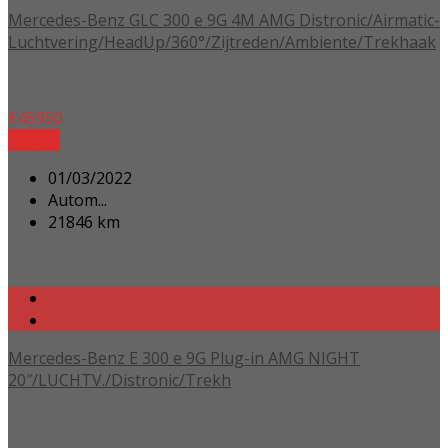
Mercedes-Benz GLC 300 e 9G 4M AMG Distronic/Airmatic-
Luchtvering/HeadUp/360°/Zijtreden/Ambiente/Trekhaak
€
45950
Details
01/03/2022
Autom...
21846 km
Mercedes-Benz E 300 e 9G Plug-in AMG NIGHT
20″/LUCHTV./Distronic/Trekh