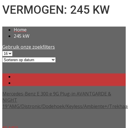
VERMOGEN: 245 KW
Home
245 kW
Gebruik onze zoekfilters
Mercedes-Benz E 300 e 9G Plug-in AVANTGARDE &
NIGHT
19″AMG/Distronic/Dodehoek/Keyless/Ambiente+/Trekhaa