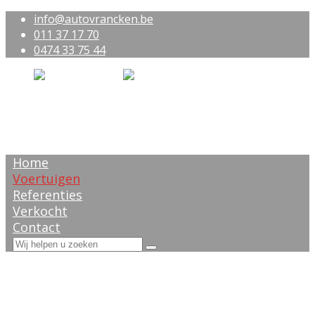
info@autovrancken.be
011 37 17 70
0474 33 75 44
Home
Voertuigen
Referenties
Verkocht
Contact