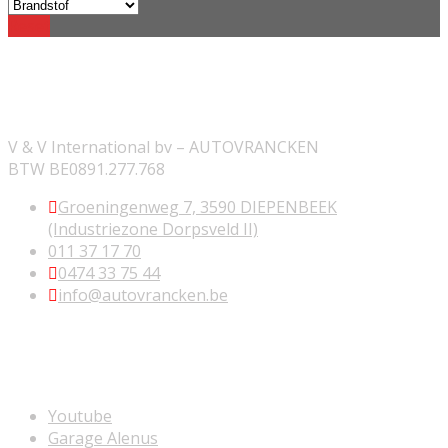
Reset
ONZE INFORMATIE
V & V International bv – AUTOVRANCKEN
BTW BE0891.277.768
Groeningenweg 7, 3590 DIEPENBEEK
(Industriezone Dorpsveld II)
011 37 17 70
0474 33 75 44
info@autovrancken.be
NUTTIGE LINKS
Youtube
Garage Alenus