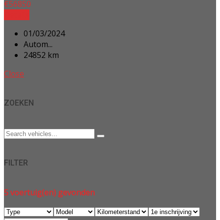
€
56850
Details
01/03/2024
Autom...
24852 km
Close
ZOEKEN
FILTER
5
voertuig(en) gevonden