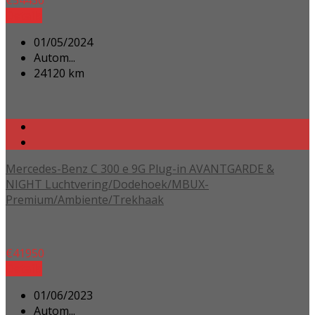
€
54450
Details
01/05/2024
Autom...
24120 km
Mercedes-Benz C 300 e 9G Plug-in AVANTGARDE &
NIGHT Luchtvering/Dodehoek/MBUX-
Premium/Ambiente/Trekhaak
€
41950
Details
01/06/2023
Autom...