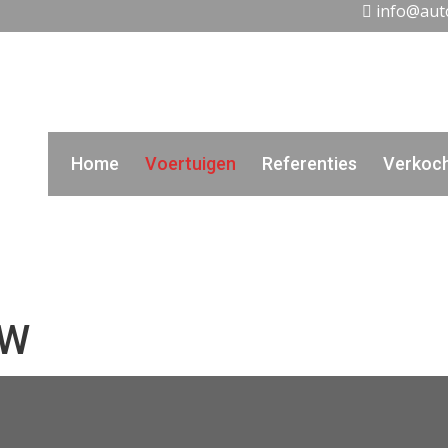
info@aut
Home
Voertuigen
Referenties
Verkoc
KW