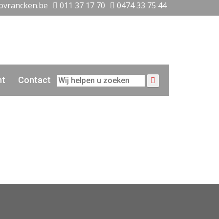
ovrancken.be
011 37 17 70
0474 33 75 44
ht
Contact