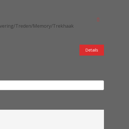
htvering/Treden/Memory/Trekhaak
Details