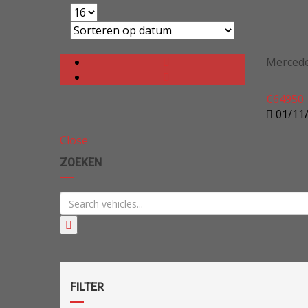
Mercede
€
64950
01/11
Close
ZOEKEN
FILTER