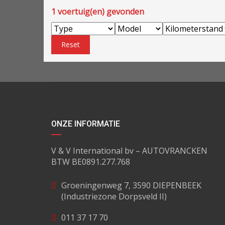
1
voertuig(en) gevonden
Reset
ONZE INFORMATIE
V & V International bv – AUTOVRANCKEN
BTW BE0891.277.768
Groeningenweg 7, 3590 DIEPENBEEK
(Industriezone Dorpsveld II)
011 37 17 70