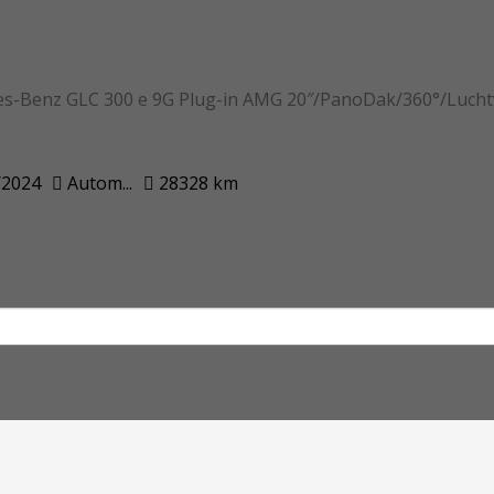
s-Benz GLC 300 e 9G Plug-in AMG 20″/PanoDak/360°/Luc
/2024
Autom...
28328 km