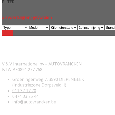
FILTER
30
voertuig(en) gevonden
Reset
ONZE INFORMATIE
V & V International bv – AUTOVRANCKEN
BTW BE0891.277.768
Groeningenweg 7, 3590 DIEPENBEEK
(Industriezone Dorpsveld II)
011 37 17 70
0474 33 75 44
info@autovrancken.be