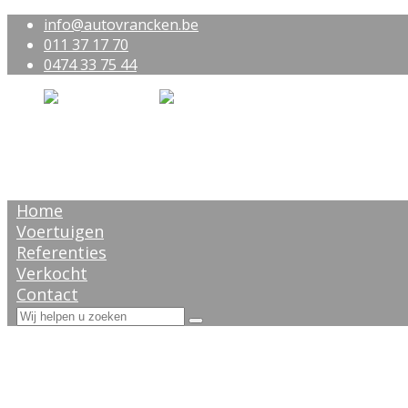
info@autovrancken.be
011 37 17 70
0474 33 75 44
Home
Voertuigen
Referenties
Verkocht
Contact