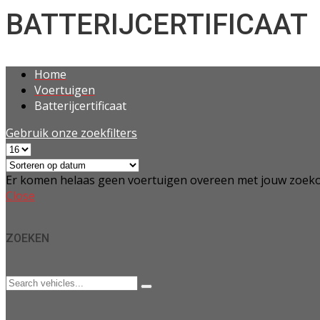
BATTERIJCERTIFICAAT
Home
Voertuigen
Batterijcertificaat
Gebruik onze zoekfilters
Er komen helaas geen voertuigen overeen met jouw zoeko
Close
ZOEKEN