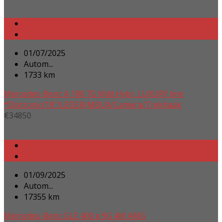
01/07/2025
Autom...
1733 km
Mercedes-Benz A 180 7G Mild Hybr. LUXURY line
*Distronic/18″/LEDER/MBUX/Camera/Trekhaak
€
34850
01/09/2025
Autom...
17355 km
Mercedes-Benz GLE 400 e 9G 4M AMG