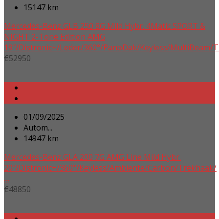
15147 km
Mercedes-Benz GLB 250 8G Mild Hybr. 4Matic SPORT &
NIGHT 2-Tone Edition AMG
19″/Distronic+/Leder/360°/PanoDak/Keyless/MultiBeam/
€
52950
01/09/2025
Autom...
14947 km
Mercedes-Benz GLA 200 7G AMG Line Mild Hybr.
20″/Distronic+/360°/Keyless/Ambiente/Carbon/Trekhaak/
…
€
48850