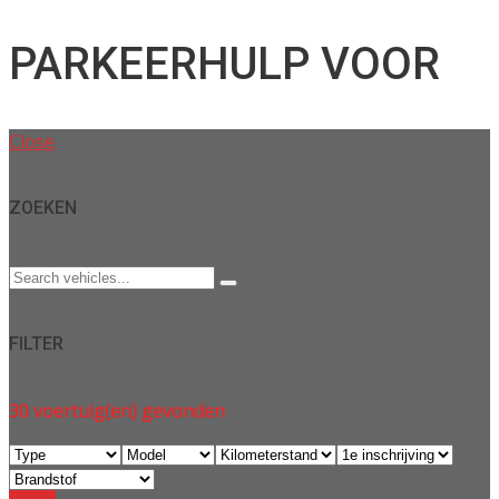
PARKEERHULP VOOR
Close
ZOEKEN
FILTER
30
voertuig(en) gevonden