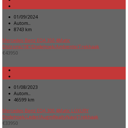
01/09/2024
Autom...
8743 km
Mercedes-Benz EQA 350 4Matic
Distronic/18″/Dodehoek/Ambiente/Trekhaak
€
43950
01/08/2023
Autom...
46599 km
Mercedes-Benz EQA 300 4Matic LUXURY
Dodehoek/Leder/AugmRealtyNavi/Trekhaak
€
33950