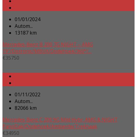
01/01/2024
Autom...
13187 km
Mercedes-Benz B 200 7G NIGHT – AMG
19″/Distronic/MBUX/Dodehoek/360°/…
€
35750
01/11/2022
Autom...
82066 km
Mercedes-Benz C 200 9G Mild Hybr. AMG & NIGHT
PanoDak/Dodehoek/Ambiente/Trekhaak
€
34950