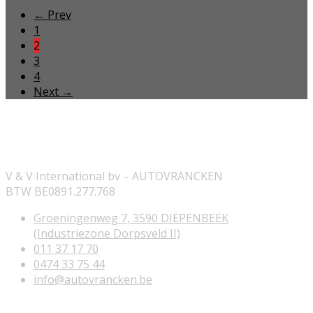
← Prev
1
2
3
4
Next →
ONZE INFORMATIE
V & V International bv – AUTOVRANCKEN
BTW BE0891.277.768
Groeningenweg 7, 3590 DIEPENBEEK
(Industriezone Dorpsveld II)
011 37 17 70
0474 33 75 44
info@autovrancken.be