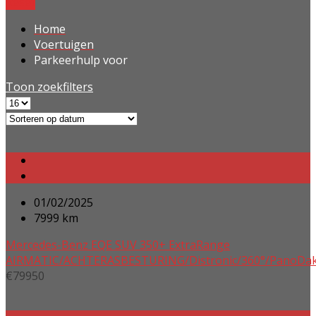
Reset
Home
Voertuigen
Parkeerhulp voor
Toon zoekfilters
01/02/2025
7999 km
Mercedes-Benz EQE SUV 350+ ExtraRange
AIRMATIC/ACHTERASBESTURING/Distronic/360°/PanoDak/
€
79950