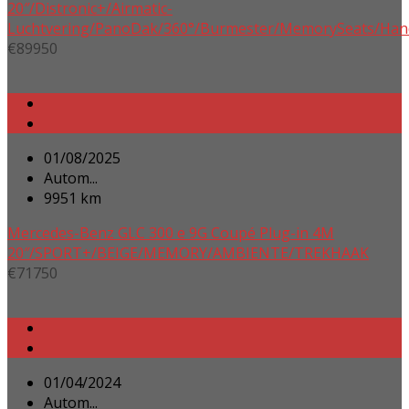
20″/Distronic+/Airmatic-
Luchtvering/PanoDak/360°/Burmester/MemorySeats/Han
€
89950
01/08/2025
Autom...
9951 km
Mercedes-Benz GLC 300 e 9G Coupé Plug-in 4M
20″/SPORT+/BEIGE/MEMORY/AMBIENTE/TREKHAAK
€
71750
01/04/2024
Autom...