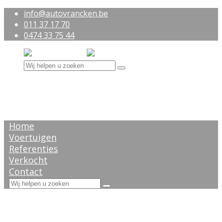
info@autovrancken.be
011 37 17 70
0474 33 75 44
Home
Voertuigen
Referenties
Verkocht
Contact