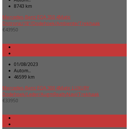
8743 km
Mercedes-Benz EQA 350 4Matic
Distronic/18″/Dodehoek/Ambiente/Trekhaak
€
43950
01/08/2023
Autom...
46599 km
Mercedes-Benz EQA 300 4Matic LUXURY
Dodehoek/Leder/AugmRealtyNavi/Trekhaak
€
33950