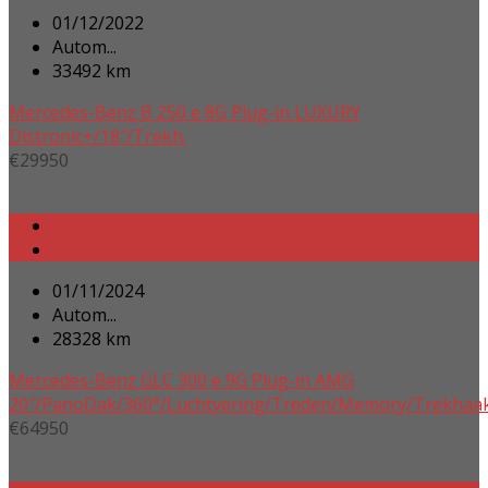
01/12/2022
Autom...
33492 km
Mercedes-Benz B 250 e 8G Plug-in LUXURY
Distronic+/18″/Trekh.
€
29950
01/11/2024
Autom...
28328 km
Mercedes-Benz GLC 300 e 9G Plug-in AMG
20″/PanoDak/360°/Luchtvering/Treden/Memory/Trekhaa
€
64950