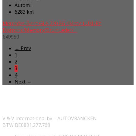
Autom...
6283 km
Mercedes-Benz GLA 220 8G 4Matic LUXURY
Distronic/Memory/BruinLeder/…
€
49950
← Prev
1
2
3
4
Next →
ONZE INFORMATIE
V & V International bv – AUTOVRANCKEN
BTW BE0891.277.768