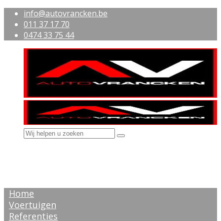
info@autovrancken.be
011 37 17 70
0474 33 75 44
Home
Voertuigen
Referenties