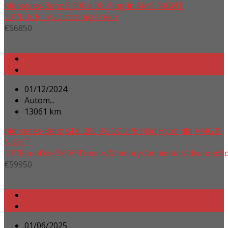
Mercedes-Benz E 300 e 9G Plug-in AMG NIGHT
20″/LUCHTV./Distronic/Trekh
€
56850
01/12/2024
Autom...
13061 km
Mercedes-Benz GLC 200 9G COUPE Mild Hybr. 4M AMG &
NIGHT
20″/PanoDak/360°/Treden/Memory/Ambiente/AdvancedS
€
59950
01/06/2025