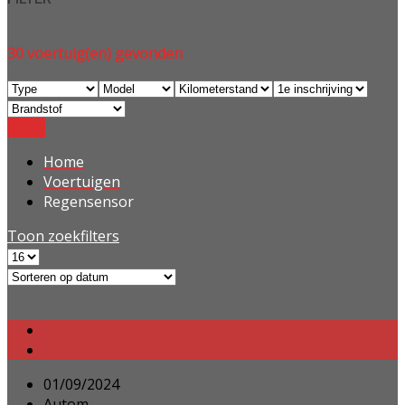
30
voertuig(en) gevonden
Reset
Home
Voertuigen
Regensensor
Toon zoekfilters
01/09/2024
Autom...