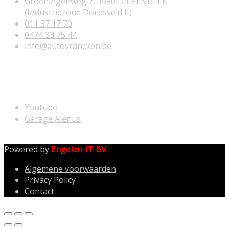
Groeningenweg 7, 3590 DIEPENBEEK
(Industriezone Dorpsveld II)
011 37 17 70
0474 33 75 44
info@autovrancken.be
NUTTIGE LINKS
Youtube
Garage Alenus
Powered by
Engelen-IT BV
Algemene voorwaarden
Privacy Policy
Contact