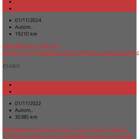
01/11/2024
Autom...
19210 km
Mercedes-Benz EQE 300
Distronic+/Achterasbesturing/19″AMG/Burmester3D/Pano
…
€
54450
01/11/2022
Autom...
35385 km
Mercedes-Benz GLA 250 e 8G Plug-in SPORT & NIGHT
19″/MBUX/Keyless/Augm.RealityNavi/Camera/Trekhaak