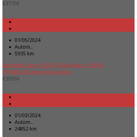
€
37750
01/05/2024
Autom...
5935 km
Mercedes-Benz B 200 7G Mild Hybr. LUXURY
18″/MBUX/Camera/Stuurverw.
€
35950
01/03/2024
Autom...
24852 km