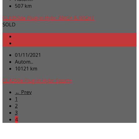
507 km
GLE350de Plug-in Hybr. AMG+ & NIGHT
SOLD
01/11/2021
Autom...
10121 km
GLA250e Plug-in Hybr. Sport+
← Prev
1
2
3
4
ONZE INFORMATIE