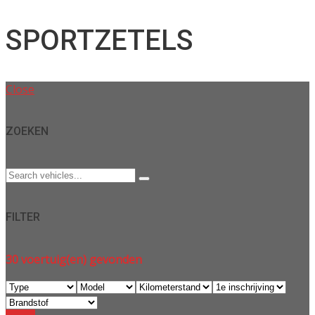
SPORTZETELS
Close
ZOEKEN
FILTER
30
voertuig(en) gevonden