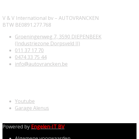
V & V International bv – AUTOVRANCKEN
BTW BE0891.277.768
Groeningenweg 7, 3590 DIEPENBEEK
(Industriezone Dorpsveld II)
011 37 17 70
0474 33 75 44
info@autovrancken.be
NUTTIGE LINKS
Youtube
Garage Alenus
Powered by
Engelen-IT BV
Algemene voorwaarden