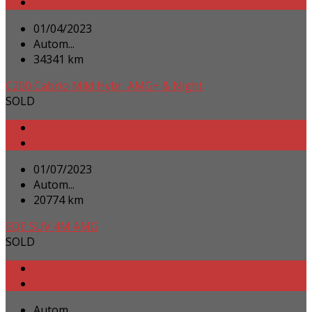
01/04/2023
Autom...
34341 km
C200 Cabrio Mild Hybr. AMG+ & Night
SOLD
01/07/2023
Autom...
20774 km
EQE SUV 4M AMG
SOLD
Autom...