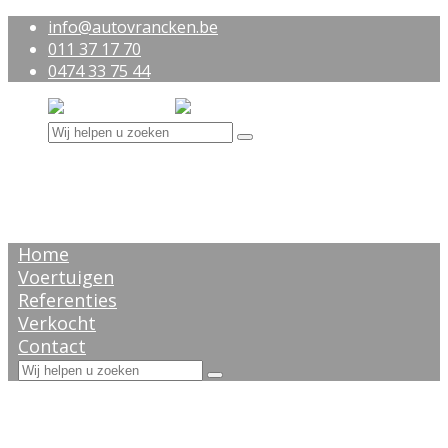
info@autovrancken.be
011 37 17 70
0474 33 75 44
Home
Voertuigen
Referenties
Verkocht
Contact