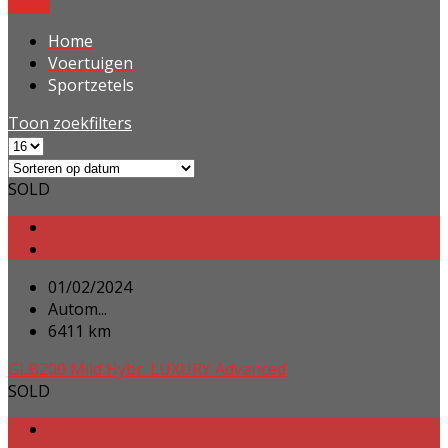
Reset
Home
Voertuigen
Sportzetels
Toon zoekfilters
SOLD
01/02/2024
Autom...
6411 km
GLB200 Mild Hybr. LUXURY Advanced
SOLD