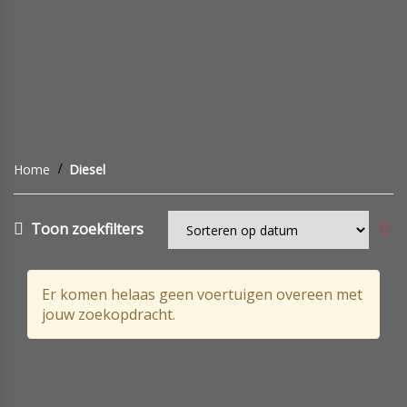
Home
Diesel
Toon zoekfilters
Er komen helaas geen voertuigen overeen met
jouw zoekopdracht.