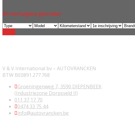
30
voertuig(en) gevonden
Reset
ONZE INFORMATIE
V & V International bv – AUTOVRANCKEN
BTW BE0891.277.768
Groeningenweg 7, 3590 DIEPENBEEK
(Industriezone Dorpsveld II)
011 37 17 70
0474 33 75 44
info@autovrancken.be
NUTTIGE LINKS