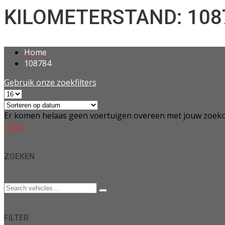
KILOMETERSTAND: 108
Home
108784
Gebruik onze zoekfilters
Er komen helaas geen voertuigen overeen met jouw zoeko
Close
ZOEKEN
FILTER