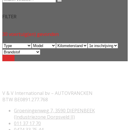
FILTER
30
voertuig(en) gevonden
Reset
ONZE INFORMATIE
V & V International bv – AUTOVRANCKEN
BTW BE0891.277.768
Groeningenweg 7, 3590 DIEPENBEEK
(Industriezone Dorpsveld II)
011 37 17 70
0474 33 75 44