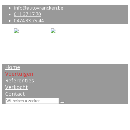
info@autovrancken.be
011 37 17 70
0474 33 75 44
Home
Voertuigen
Referenties
Verkocht
Contact