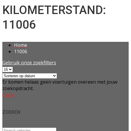
KILOMETERSTAND:
11006
Home
11006
Gebruik onze zoekfilters
Er komen helaas geen voertuigen overeen met jouw
zoekopdracht.
Close
ZOEKEN