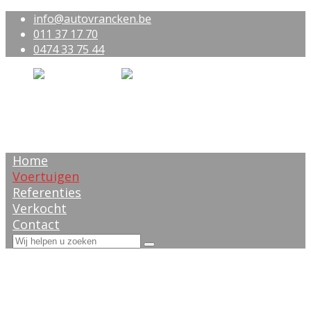
info@autovrancken.be
011 37 17 70
0474 33 75 44
Home
Voertuigen
Referenties
Verkocht
Contact