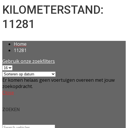
KILOMETERSTAND:
11281
Home
11281
Gebruik onze zoekfilters
Er komen helaas geen voertuigen overeen met jouw
zoekopdracht.
Close
ZOEKEN