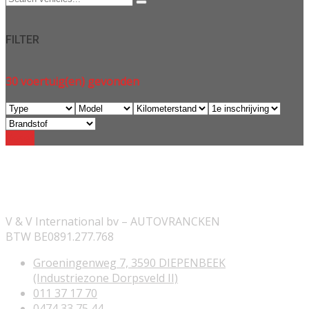
FILTER
30
voertuig(en) gevonden
Reset
ONZE INFORMATIE
V & V International bv – AUTOVRANCKEN
BTW BE0891.277.768
Groeningenweg 7, 3590 DIEPENBEEK
(Industriezone Dorpsveld II)
011 37 17 70
0474 33 75 44