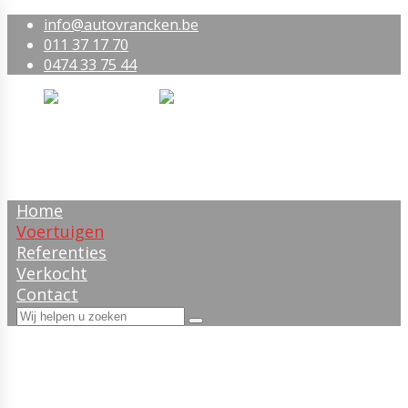
info@autovrancken.be
011 37 17 70
0474 33 75 44
Home
Voertuigen
Referenties
Verkocht
Contact