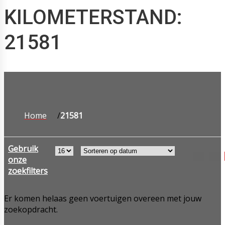
KILOMETERSTAND:
21581
Home
21581
Gebruik
onze
zoekfilters
Er komen helaas geen voertuigen overeen met jouw
zoekopdracht.