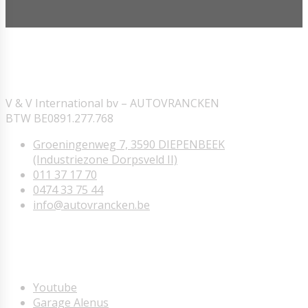
ONZE INFORMATIE
V & V International bv – AUTOVRANCKEN
BTW BE0891.277.768
Groeningenweg 7, 3590 DIEPENBEEK
(Industriezone Dorpsveld II)
011 37 17 70
0474 33 75 44
info@autovrancken.be
NUTTIGE LINKS
Youtube
Garage Alenus