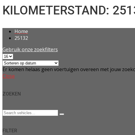
KILOMETERSTAND: 251
Home
25132
Gebruik onze zoekfilters
Er komen helaas geen voertuigen overeen met jouw zoeko
Close
ZOEKEN
FILTER