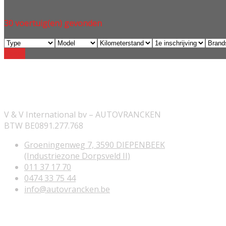
30
voertuig(en) gevonden
Reset
ONZE INFORMATIE
V & V International bv – AUTOVRANCKEN
BTW BE0891.277.768
Groeningenweg 7, 3590 DIEPENBEEK
(Industriezone Dorpsveld II)
011 37 17 70
0474 33 75 44
info@autovrancken.be
NUTTIGE LINKS