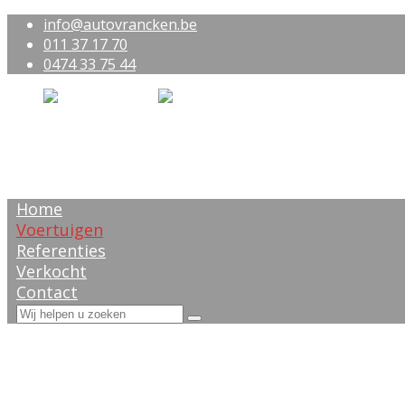
info@autovrancken.be
011 37 17 70
0474 33 75 44
Home
Voertuigen
Referenties
Verkocht
Contact