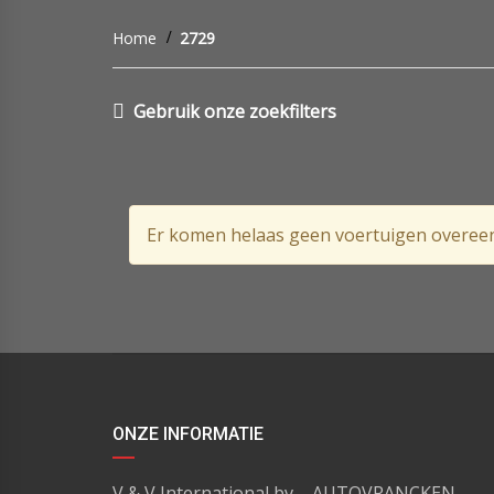
Home
2729
Gebruik onze zoekfilters
Er komen helaas geen voertuigen overee
ONZE INFORMATIE
V & V International bv – AUTOVRANCKEN