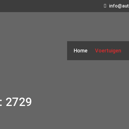
info@aut
Home
Voertuigen
 2729