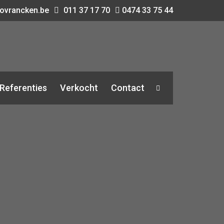
ovrancken.be
011 37 17 70
0474 33 75 44
Referenties
Verkocht
Contact