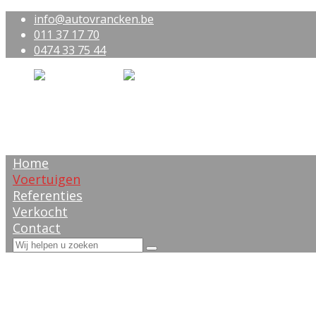
info@autovrancken.be
011 37 17 70
0474 33 75 44
Home
Voertuigen
Referenties
Verkocht
Contact