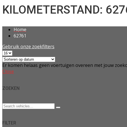
KILOMETERSTAND: 627
Home
62761
Gebruik onze zoekfilters
Er komen helaas geen voertuigen overeen met jouw zoeko
Close
ZOEKEN
FILTER