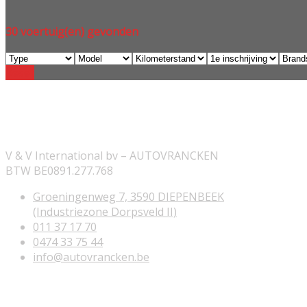
30
voertuig(en) gevonden
Reset
ONZE INFORMATIE
V & V International bv – AUTOVRANCKEN
BTW BE0891.277.768
Groeningenweg 7, 3590 DIEPENBEEK
(Industriezone Dorpsveld II)
011 37 17 70
0474 33 75 44
info@autovrancken.be
NUTTIGE LINKS