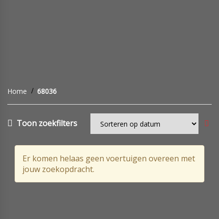
Home
68036
Toon zoekfilters
Er komen helaas geen voertuigen overeen met
jouw zoekopdracht.