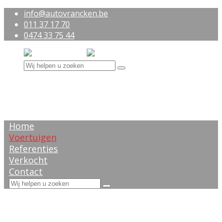
info@autovrancken.be
011 37 17 70
0474 33 75 44
Home
Voertuigen
Referenties
Verkocht
Contact