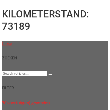
KILOMETERSTAND:
73189
Close
ZOEKEN
FILTER
30
voertuig(en) gevonden