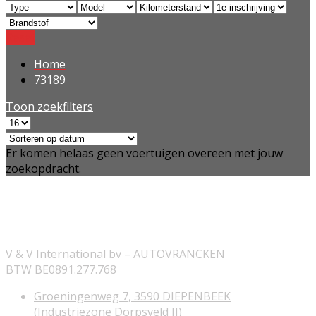
Reset
Home
73189
Toon zoekfilters
Er komen helaas geen voertuigen overeen met jouw
zoekopdracht.
ONZE INFORMATIE
V & V International bv – AUTOVRANCKEN
BTW BE0891.277.768
Groeningenweg 7, 3590 DIEPENBEEK
(Industriezone Dorpsveld II)