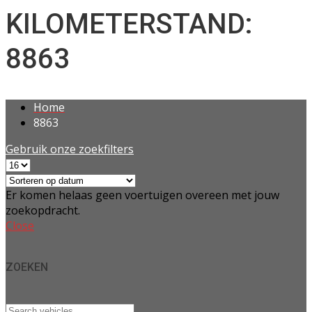
KILOMETERSTAND:
8863
Home
8863
Gebruik onze zoekfilters
Er komen helaas geen voertuigen overeen met jouw
zoekopdracht.
Close
ZOEKEN