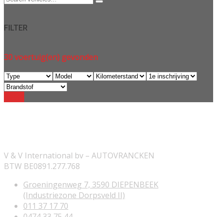
FILTER
30
voertuig(en) gevonden
Reset
ONZE INFORMATIE
V & V International bv – AUTOVRANCKEN
BTW BE0891.277.768
Groeningenweg 7, 3590 DIEPENBEEK
(Industriezone Dorpsveld II)
011 37 17 70
0474 33 75 44