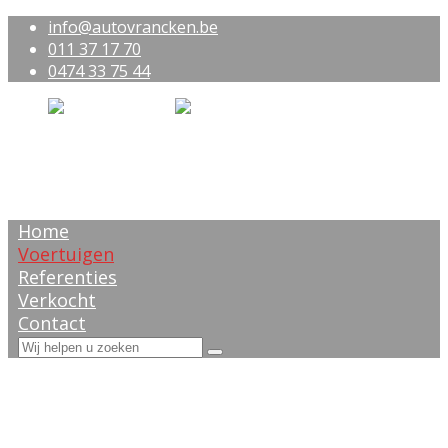
info@autovrancken.be
011 37 17 70
0474 33 75 44
Home
Voertuigen
Referenties
Verkocht
Contact