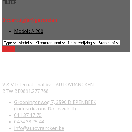
FILTER
0
voertuig(en) gevonden
Model :
A 200
Reset
ONZE INFORMATIE
V & V International bv – AUTOVRANCKEN
BTW BE0891.277.768
Groeningenweg 7, 3590 DIEPENBEEK
(Industriezone Dorpsveld II)
011 37 17 70
0474 33 75 44
info@autovrancken.be