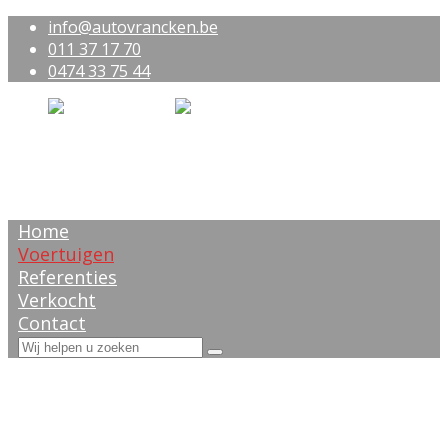
info@autovrancken.be
011 37 17 70
0474 33 75 44
Home
Voertuigen
Referenties
Verkocht
Contact