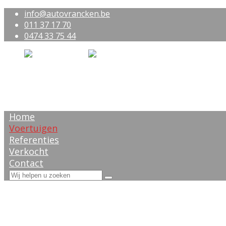
info@autovrancken.be
011 37 17 70
0474 33 75 44
Home
Voertuigen
Referenties
Verkocht
Contact