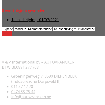
0
voertuig(en) gevonden
1e inschrijving :
01/07/2021
Reset
ONZE INFORMATIE
V & V International bv – AUTOVRANCKEN
BTW BE0891.277.768
Groeningenweg 7, 3590 DIEPENBEEK
(Industriezone Dorpsveld II)
011 37 17 70
0474 33 75 44
info@autovrancken.be